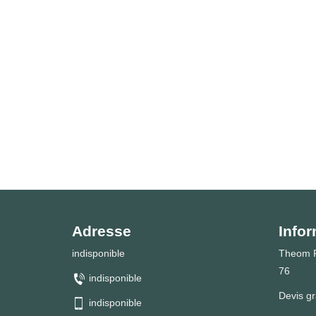
Adresse
Infor
indisponible
Theom P
76
indisponible
Devis gr
indisponible