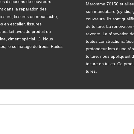
ous disposons de couvreurs
Maromme 76150 et ailleur
ent dans la réparation des
son mandataire (syndic, 
 fissure, fissures en moustache,
couvreurs. Ils sont qualif
es en escalier, fissures
de toiture. La rénovation 
urs fait avec du produit ou
revente. La rénovation de
ésine, ciment spécial…). Nous
toutes constructions. So
es, le colmatage de trous. Faites
profondeur lors d’une rén
toiture, nous appliquant 
toiture en tuiles. Ce prod
tuiles.