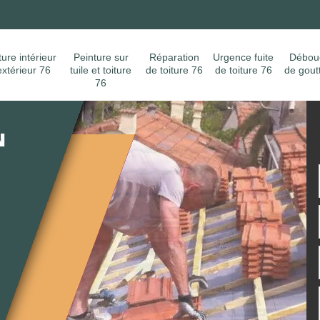
N
ture intérieur
Peinture sur
Réparation
Urgence fuite
Débou
extérieur 76
tuile et toiture
de toiture 76
de toiture 76
de gout
76