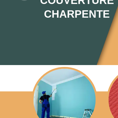
THEOM PIERRE
COUVERTURE 76
VOTRE
SPÉCIALISTE E
TOITURE