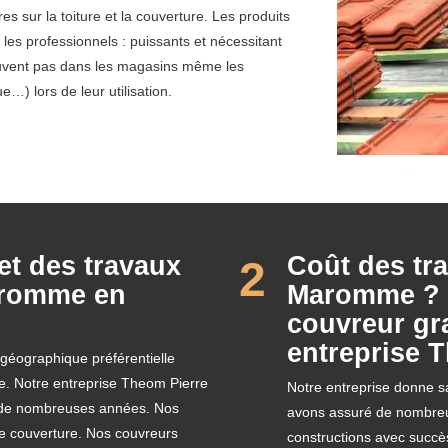
s sur la toiture et la couverture. Les produits
 les professionnels : puissants et nécessitant
rouvent pas dans les magasins même les
…) lors de leur utilisation.
et des travaux
Coût des tra
2
Maromme en
Maromme ? 
couvreur gra
entreprise 
géographique préférentielle
se. Notre entreprise Theom Pierre
Notre entreprise donne sa
s de nombreuses années. Nos
avons assuré de nombreus
de couverture. Nos couvreurs
constructions avec succè