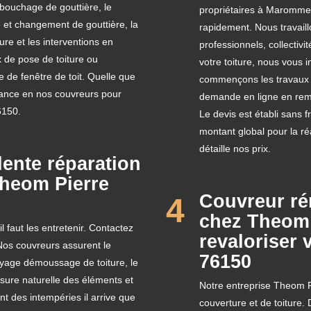
ébouchage de gouttière, le
propriétaires à Maromme
 et changement de gouttière, la
rapidement. Nous travaillo
ture et les interventions en
professionnels, collectivi
ux de pose de toiture ou
votre toiture, nous vous 
 de fenêtre de toit. Quelle que
commençons les travaux une
nfiance en nos couvreurs pour
demande en ligne en remp
6150.
Le devis est établi sans 
montant global pour la ré
détaille nos prix.
ente réparation
 Theom Pierre
Couvreur ré
4
chez Theom 
l faut les entretenir. Contactez
revaloriser
Nos couvreurs assurent le
76150
oyage démoussage de toiture, le
sure naturelle des éléments et
Notre entreprise Theom P
t des intempéries il arrive que
couverture et de toiture.